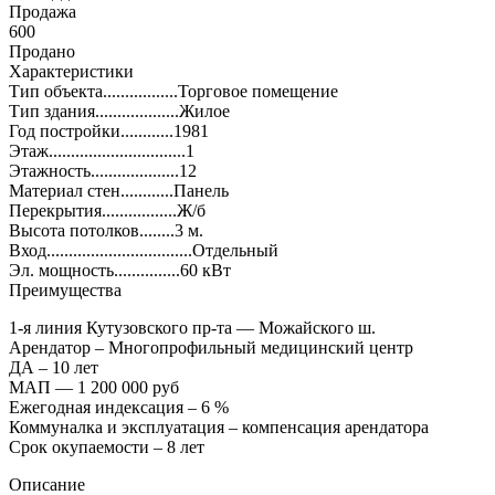
Продажа
600
Продано
Характеристики
Тип объекта
.................Торговое помещение
Тип здания
...................Жилое
Год постройки
............1981
Этаж
...............................1
Этажность
....................12
Материал стен
............Панель
Перекрытия
.................Ж/б
Высота потолков
........3 м.
Вход
.................................Отдельный
Эл. мощность
...............60 кВт
Преимущества
1-я линия Кутузовского пр-та — Можайского ш.
Арендатор – Многопрофильный медицинский центр
ДА – 10 лет
МАП — 1 200 000 руб
Ежегодная индексация – 6 %
Коммуналка и эксплуатация – компенсация арендатора
Срок окупаемости – 8 лет
Описание